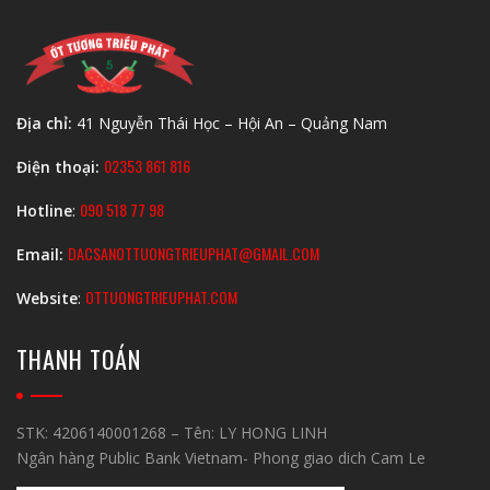
Địa chỉ:
41 Nguyễn Thái Học – Hội An – Quảng Nam
02353 861 816
Điện thoại:
090 518 77 98
Hotline
:
DACSANOTTUONGTRIEUPHAT@GMAIL.COM
Email:
OTTUONGTRIEUPHAT.COM
Website
:
THANH TOÁN
STK: 4206140001268 – Tên: LY HONG LINH
Ngân hàng Public Bank Vietnam- Phong giao dich Cam Le