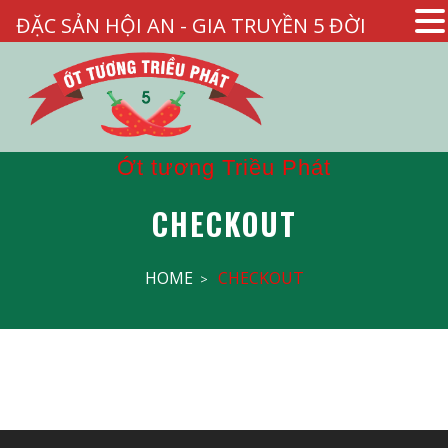
ĐẶC SẢN HỘI AN - GIA TRUYỀN 5 ĐỜI
Ớt tương Triều Phát
CHECKOUT
HOME
CHECKOUT