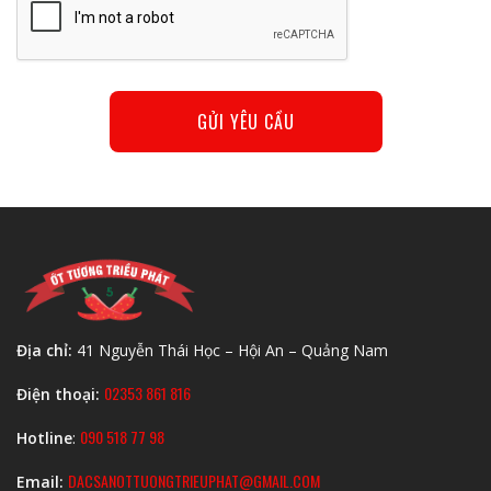
Địa chỉ:
41 Nguyễn Thái Học – Hội An – Quảng Nam
02353 861 816
Điện thoại:
090 518 77 98
Hotline
:
DACSANOTTUONGTRIEUPHAT@GMAIL.COM
Email: