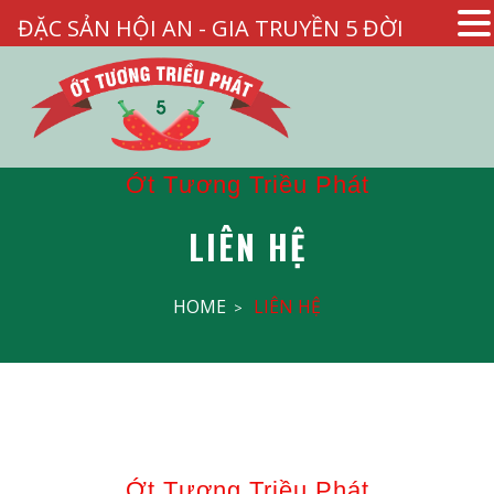
ĐẶC SẢN HỘI AN - GIA TRUYỀN 5 ĐỜI
Ớt Tương Triều Phát
LIÊN HỆ
HOME
LIÊN HỆ
Ớt Tương Triều Phát