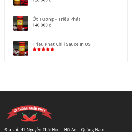
Ớt Tương - Triều Phát
140,000
₫
Trieu Phat Chili Sauce In US
Rated
5.00
out of 5
Địa chỉ:
41 Nguyễn Thái Học – Hội An – Quảng Nam