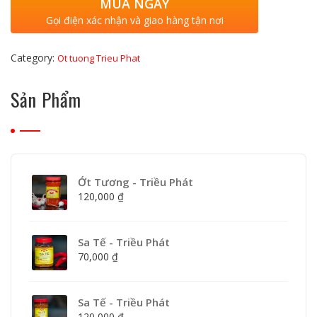
MUA NGAY
phát
quantity
Gọi điện xác nhận và giao hàng tận nơi
Category:
Ot tuong Trieu Phat
Sản Phẩm
Ớt Tương - Triều Phát
120,000
₫
Sa Tế - Triều Phát
70,000
₫
Sa Tế - Triều Phát
120,000
₫