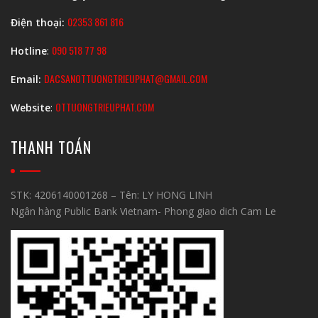
02353 861 816
Điện thoại:
090 518 77 98
Hotline
:
DACSANOTTUONGTRIEUPHAT@GMAIL.COM
Email:
OTTUONGTRIEUPHAT.COM
Website
:
THANH TOÁN
STK: 4206140001268 – Tên: LY HONG LINH
Ngân hàng Public Bank Vietnam- Phong giao dich Cam Le